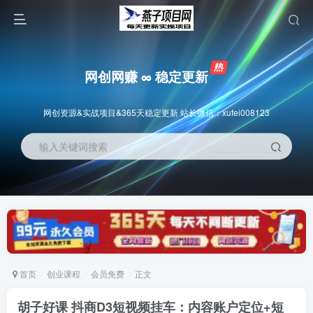
网创网赚 ∞ 稳定更新
网创资源&实战项目&365天稳定更新 站长微信：xufei008123
输入关键词搜索
首页
创业课程
会员免费
正文
胡子好课 抖商D3短视频挂车：内容账户定位+短