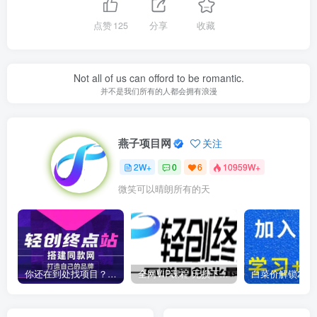
点赞
125
分享
收藏
Not all of us can offord to be romantic.
并不是我们所有的人都会拥有浪漫
燕子项目网
关注
2W+
0
6
10959W+
微笑可以晴朗所有的天
你还在到处找项目？还在当韭菜？我靠卖项目一个月收入5万+，曾经我也是个失败者。
全网VIP课程 无损下载~