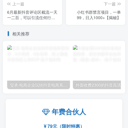
上一篇
下一篇
6月最新抖音评论区截流一天
小红书群禁言项目，一单
一二百，可以引流任何行业
99，日入1000+【揭秘】
精准粉（附无限开脚本）
相关推荐
玺承·电商企业玩转抖音电商系列课，6大维度，6位老师，线上揭秘抖音商家入局SOP
外面收费2300的抖音高清60帧视频教程，保证你能
年费合伙人
79元（限时特惠）