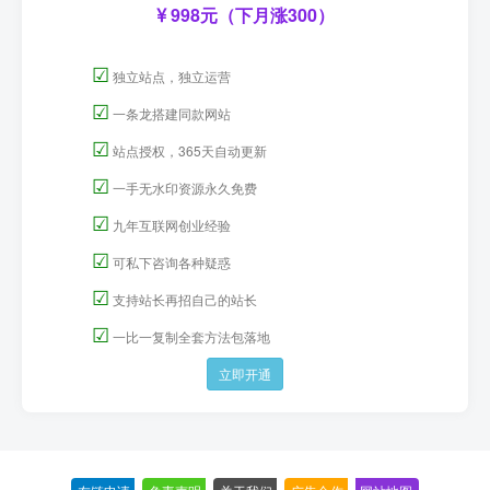
998元（下月涨300）
☑
独立站点，独立运营
☑
一条龙搭建同款网站
☑
站点授权，365天自动更新
☑
一手无水印资源永久免费
☑
九年互联网创业经验
☑
可私下咨询各种疑惑
☑
支持站长再招自己的站长
☑
一比一复制全套方法包落地
立即开通