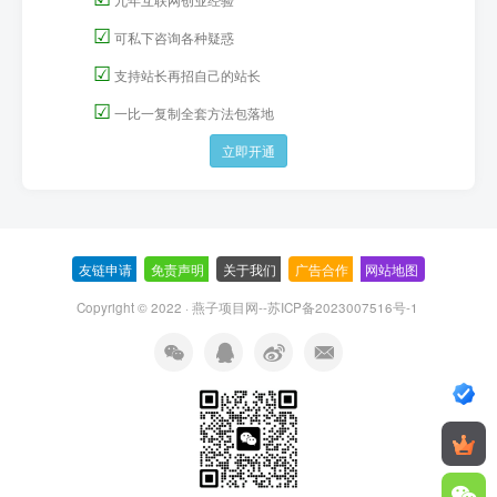
☑
可私下咨询各种疑惑
☑
支持站长再招自己的站长
☑
一比一复制全套方法包落地
立即开通
友链申请
-
免责声明
-
关于我们
-
广告合作
-
网站地图
Copyright © 2022 ·
燕子项目网--苏ICP备2023007516号-1