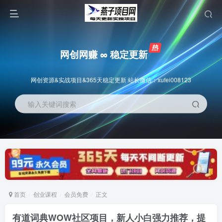
网创网赚 ∞ 稳定更新
网创资源&实战项目&365天稳定更新 站长微信：xufei008123
输入关键词搜索
首页
创业课程
会员免费
正文
有道词典WOW社区项目，新人小白强力推荐，提