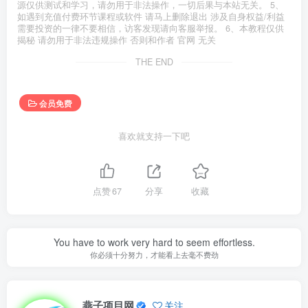
源仅供测试和学习，请勿用于非法操作，一切后果与本站无关。 5、
如遇到充值付费环节课程或软件 请马上删除退出 涉及自身权益/利益
需要投资的一律不要相信，访客发现请向客服举报。 6、本教程仅供
揭秘 请勿用于非法违规操作 否则和作者 官网 无关
THE END
会员免费
喜欢就支持一下吧
点赞
67
分享
收藏
You have to work very hard to seem effortless.
你必须十分努力，才能看上去毫不费劲
燕子项目网
关注