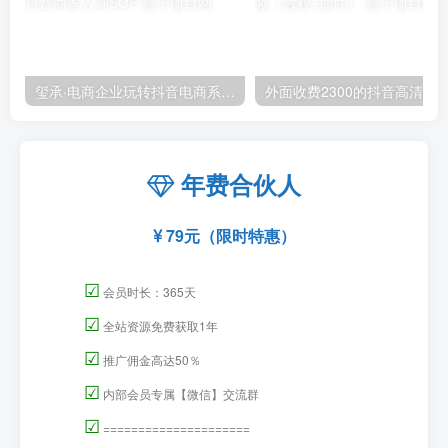
玺承·电商企业玩转抖音电商系列课，6大维度，6位老师，线上揭秘抖音商家入局SOP
外面收费2300的抖音高清60帧视频教程，保证你能
年费合伙人
79元（限时特惠）
☑
会员时长：365天
☑
全站资源免费获取1年
☑
推广佣金高达50％
☑
内部会员专属【微信】交流群
☑
=====================