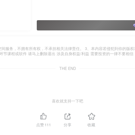
空间服务，不拥有所有权，不承担相关法律责任。 3、本内容若侵犯到你的版权
环节课程或软件 请马上删除退出 涉及自身权益/利益 需要投资的一律不要相信
THE END
喜欢就支持一下吧
点赞
111
分享
收藏