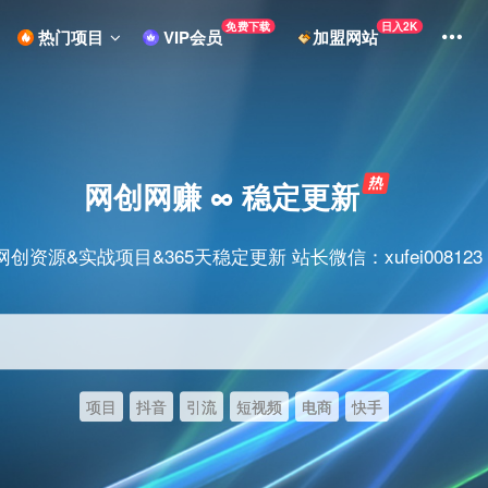
免费下载
日入2K
热门项目
VIP会员
加盟网站
网创网赚 ∞ 稳定更新
网创资源&实战项目&365天稳定更新 站长微信：xufei008123
项目
抖音
引流
短视频
电商
快手