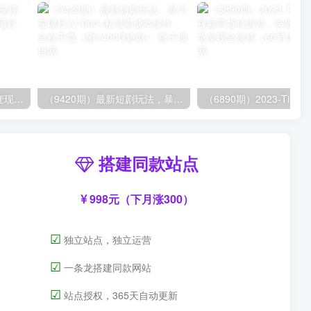
（8409期）几篇图文一周变现1500＋，深度拆解面试掘金项目，小白轻松上手
（9420期）最新短剧玩法，暴力变现日入1000+私域零成本操作，全程干货（附1400G短剧）
搭建同款站点
998元（下月涨300）
☑
独立站点，独立运营
☑
一条龙搭建同款网站
☑
站点授权，365天自动更新