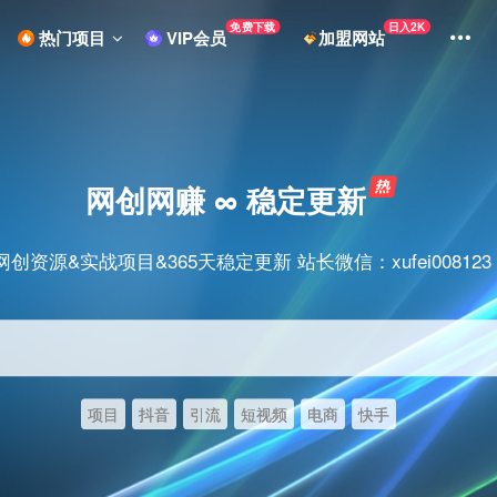
免费下载
日入2K
热门项目
VIP会员
加盟网站
网创网赚 ∞ 稳定更新
网创资源&实战项目&365天稳定更新 站长微信：xufei008123
项目
抖音
引流
短视频
电商
快手