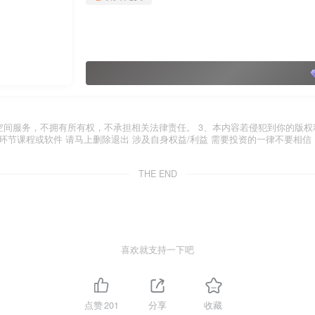
空间服务，不拥有所有权，不承担相关法律责任。 3、本内容若侵犯到你的版权
环节课程或软件 请马上删除退出 涉及自身权益/利益 需要投资的一律不要相信
THE END
喜欢就支持一下吧
点赞
201
分享
收藏