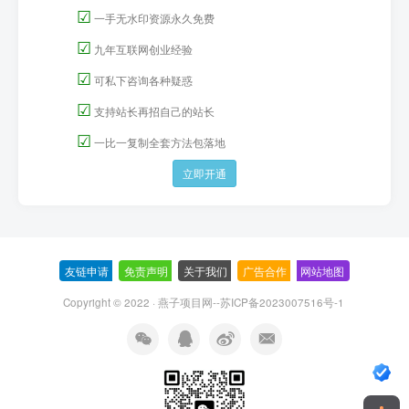
☑
一手无水印资源永久免费
☑
九年互联网创业经验
☑
可私下咨询各种疑惑
☑
支持站长再招自己的站长
☑
一比一复制全套方法包落地
立即开通
友链申请
-
免责声明
-
关于我们
-
广告合作
-
网站地图
Copyright © 2022 ·
燕子项目网--苏ICP备2023007516号-1