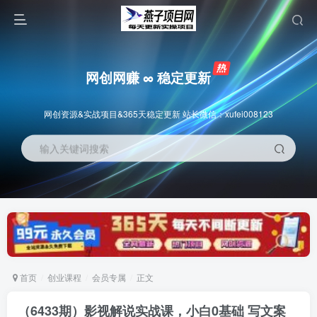
网创网赚 ∞ 稳定更新
网创资源&实战项目&365天稳定更新 站长微信：xufei008123
输入关键词搜索
首页
创业课程
会员专属
正文
（6433期）影视解说实战课，小白0基础 写文案