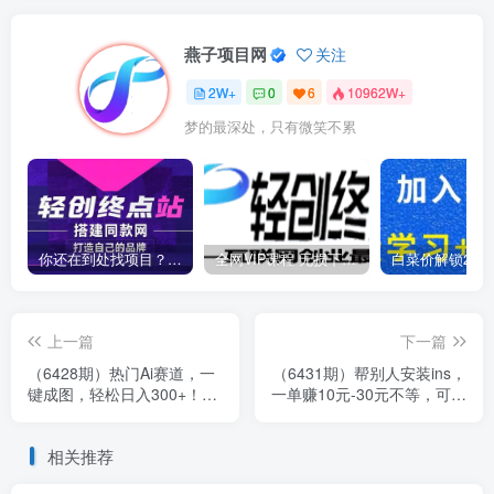
燕子项目网
关注
2W+
0
6
10962W+
梦的最深处，只有微笑不累
你还在到处找项目？还在当韭菜？我靠卖项目一个月收入5万+，曾经我也是个失败者。
全网VIP课程 无损下载~
上一篇
下一篇
（6428期）热门Ai赛道，一
（6431期）帮别人安装ins，
键成图，轻松日入300+！小
一单赚10元-30元不等，可以
白0基础易上手
日入千元（当天见收益）
相关推荐