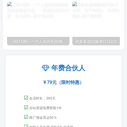
（6215期）一个人如何利用微信群自动群发引流，一星期装满200个群，日入500+
拼多多虚拟爆单打法2.0，每天10分钟，月产5
年费合伙人
79元（限时特惠）
☑
会员时长：365天
☑
全站资源免费获取1年
☑
推广佣金高达50％
☑
内部会员专属【微信】交流群