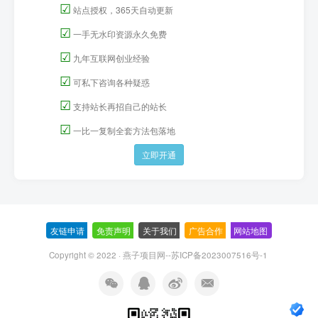
☑
站点授权，365天自动更新
☑
一手无水印资源永久免费
☑
九年互联网创业经验
☑
可私下咨询各种疑惑
☑
支持站长再招自己的站长
☑
一比一复制全套方法包落地
立即开通
友链申请
-
免责声明
-
关于我们
-
广告合作
-
网站地图
Copyright © 2022 ·
燕子项目网--苏ICP备2023007516号-1