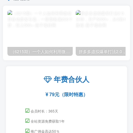
（6215期）一个人如何利用微信群自动群发引流，一星期装满200个群，日入500+
拼多多虚拟爆单打法2.0，每天10分钟，月产5
年费合伙人
79元（限时特惠）
☑
会员时长：365天
☑
全站资源免费获取1年
☑
推广佣金高达50％