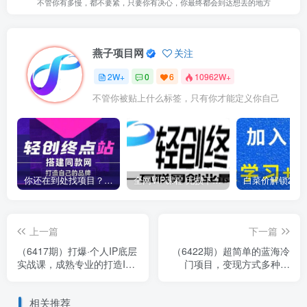
不管你有多慢，都不要紧，只要你有决心，你最终都会到达想去的地方
燕子项目网
关注
2W+
0
6
10962W+
不管你被贴上什么标签，只有你才能定义你自己
你还在到处找项目？还在当韭菜？我靠卖项目一个月收入5万+，曾经我也是个失败者。
全网VIP课程 无损下载~
上一篇
下一篇
（6417期）打爆·个人IP底层
（6422期）超简单的蓝海冷
实战课，成熟专业的打造IP
门项目，变现方式多种多
技能 全方位带你做成能商业
样，小白无门槛操作日入
化IP
500+很简单
相关推荐