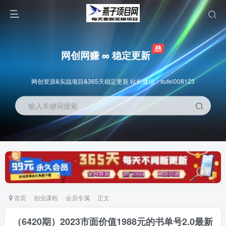
网创网赚 ∞ 稳定更新
网创资源&实战项目&365天稳定更新 站长微信：xufei008123
输入关键词搜索
首页
创业课程
会员专属
正文
（6420期）2023市面价值1988元的书单号2.0最新