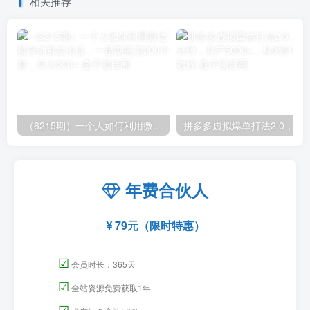
相关推荐
（6215期）一个人如何利用微信群自动群发引流，一星期装满200个群，日入500+
拼多多虚拟爆单打法2.0，每天10分钟，月产5
年费合伙人
79元（限时特惠）
☑
会员时长：365天
☑
全站资源免费获取1年
☑