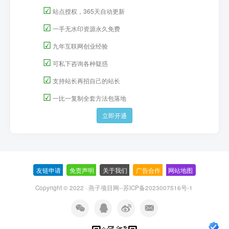
☑
站点授权，365天自动更新
☑
一手无水印资源永久免费
☑
九年互联网创业经验
☑
可私下咨询各种疑惑
☑
支持站长再招自己的站长
☑
一比一复制全套方法包落地
立即开通
友链申请
-
免责声明
-
关于我们
-
广告合作
-
网站地图
Copyright © 2022 ·
燕子项目网--苏ICP备2023007516号-1