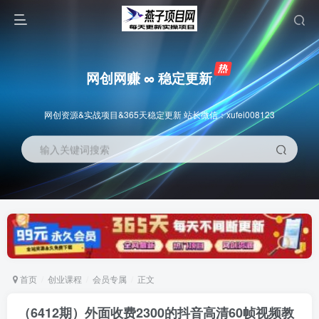
网创网赚 ∞ 稳定更新
网创资源&实战项目&365天稳定更新 站长微信：xufei008123
输入关键词搜索
首页
创业课程
会员专属
正文
（6412期）外面收费2300的抖音高清60帧视频教