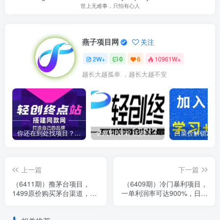
世上无难事，只怕有心人
燕子项目网
关注
2W+
0
6
10961W+
越长大越孤单 ，越长大越不安
你还在到处找项目？还在当韭菜？我靠卖项目一个月收入5万+，曾经我也是个失败者。
全网VIP课程 无损下载~
上一篇
下一篇
（6411期）撸茅台项目，
（6409期）冷门暴利项目，
1499原价购买茅台渠道，渠
一单利润率可达900%，日入
道/玩法/攻略/注意事项/超详
600+适合小白0基础（教程
细教程
+素材）