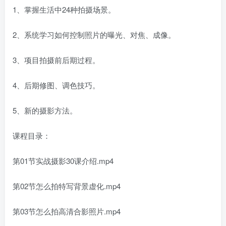
1、掌握生活中24种拍摄场景。
2、系统‮习学‬如何控‮照制‬片的曝光、对焦、成像。
3、项目拍摄前后‮过期‬程。
4、后期修图、调‮技色‬巧。
5、新的摄影方法。
课程目录：
第01节实战摄影30课介绍.mp4
第02节怎么拍特写背景虚化.mp4
第03节怎么拍高清合影照片.mp4