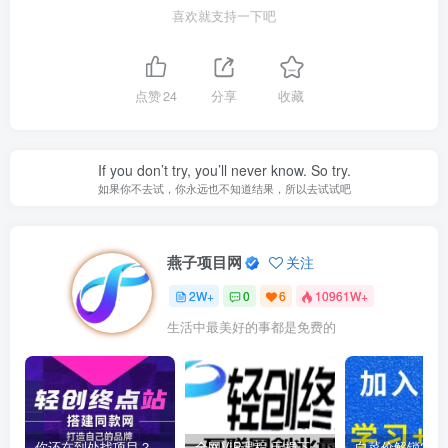
喜欢就支持一下吧
点赞
24
分享
收藏
If you don’t try, you’ll never know. So try.
如果你不去试，你永远也不知道结果，所以去试试吧
燕子项目网
关注
2W+
0
6
10961W+
生活中最美好的事都是免费的
你还在到处找项目？还在当韭菜？我靠卖项目一个月收入5万+，曾经我也是个失败者。
全网VIP课程 无损下载~