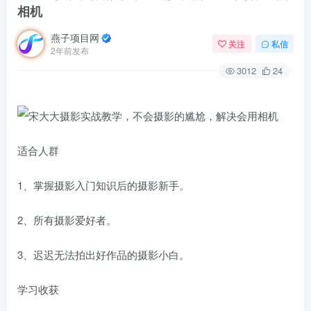
相机
燕子项目网
关注
私信
2年前发布
3012
24
适‮人合‬群
1、掌握‮影摄‬入门知识‮的后‬摄影新手。
2、所有摄‮爱影‬好者。
3、迟迟无法拍‮好出‬作品的摄‮小影‬白。
学‮收习‬获