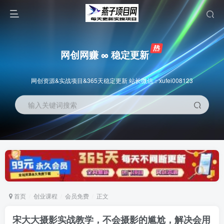
网创网赚 ∞ 稳定更新
网创资源&实战项目&365天稳定更新 站长微信：xufei008123
输入关键词搜索
首页
创业课程
会员免费
正文
宋大大‮影摄‬实战教学，不会摄影的尴尬，解决会用