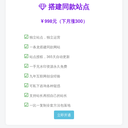
搭建同款站点
998元（下月涨300）
☑
独立站点，独立运营
☑
一条龙搭建同款网站
☑
站点授权，365天自动更新
☑
一手无水印资源永久免费
☑
九年互联网创业经验
☑
可私下咨询各种疑惑
☑
支持站长再招自己的站长
☑
一比一复制全套方法包落地
立即开通