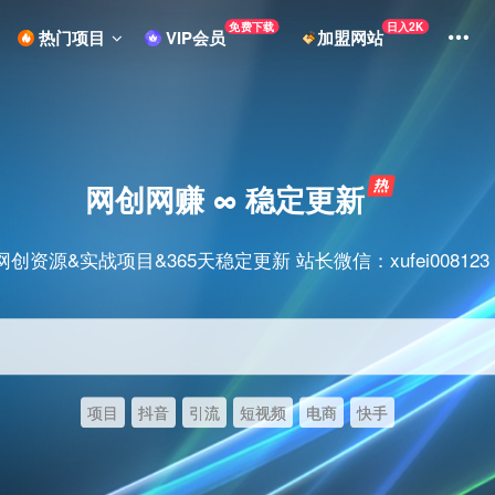
免费下载
日入2K
热门项目
VIP会员
加盟网站
网创网赚 ∞ 稳定更新
网创资源&实战项目&365天稳定更新 站长微信：xufei008123
项目
抖音
引流
短视频
电商
快手