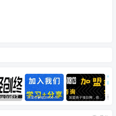
全网VIP课程 无损下载~
白菜价解锁20000+N个赚钱机会，加入燕子项目网会员，全站资源免费学习。
加盟燕子项目网，搭建同款项目资源站，实现日入2000+