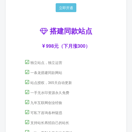
立即开通
搭建同款站点
998元（下月涨300）
☑
独立站点，独立运营
☑
一条龙搭建同款网站
☑
站点授权，365天自动更新
☑
一手无水印资源永久免费
☑
九年互联网创业经验
☑
可私下咨询各种疑惑
☑
支持站长再招自己的站长
☑