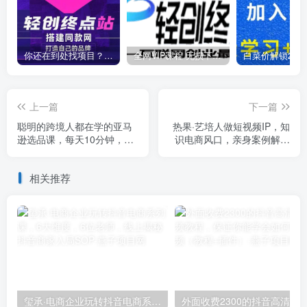
你还在到处找项目？还在当韭菜？我靠卖项目一个月收入5万+，曾经我也是个失败者。
全网VIP课程 无损下载~
上一篇
下一篇
聪明的跨境人都在学的亚马
热果·艺培人做短视频IP，知
逊选品课，每天10分钟，让
识电商风口，亲身案例解析
你从0成长为产品开发高手！
账号强变现的底层逻辑
相关推荐
玺承·电商企业玩转抖音电商系列课，6大维度，6位老师，线上揭秘抖音商家入局SOP
外面收费2300的抖音高清60帧视频教程，保证你能