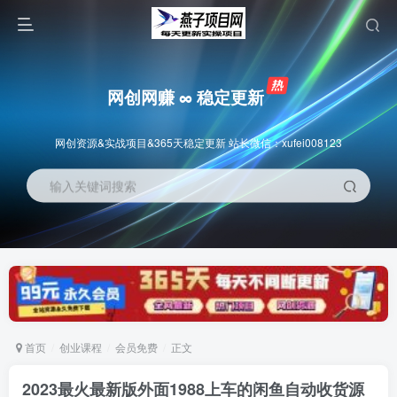
网创网赚 ∞ 稳定更新
网创资源&实战项目&365天稳定更新 站长微信：xufei008123
输入关键词搜索
首页
创业课程
会员免费
正文
2023最火最新版外面1988上车的闲鱼自动收货源