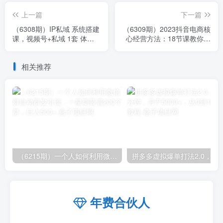
上一篇
下一篇
（6308期）IP私域 系统搭建
（6309期）2023抖音电商核
课，视频号+私域 1套 体系 3
心经营方法：18节课教你玩
大课程，打通你的个人ip私
转直播带货，巨量学精品课
域
相关推荐
（6215期）一个人如何利用微信群自动群发引流，一星期装满200个群，日入500+
拼多多虚拟爆单打法2.0，每天10分钟，月产5
年费合伙人