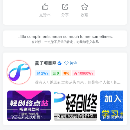
点赞
59
分享
收藏
Little compliments mean so much to me sometimes.
有时候，一点微不足道的肯定，对我却意义非凡
燕子项目网
关注
2W+
0
6
10960W+
没有人可以回到过去从头再来，但是每个人都可以从今天开始，创造一个全新的结局
你还在到处找项目？还在当韭菜？我靠卖项目一个月收入5万+，曾经我也是个失败者。
全网VIP课程 无损下载~