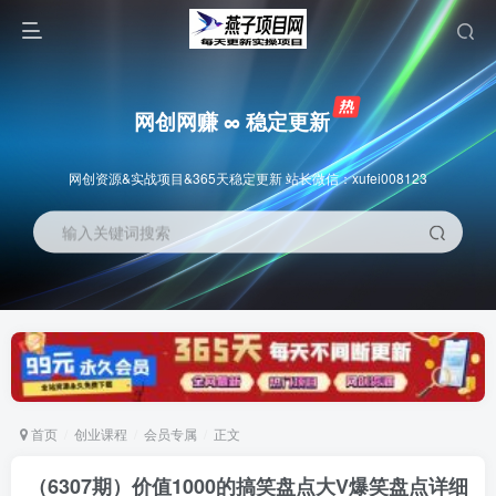
网创网赚 ∞ 稳定更新
网创资源&实战项目&365天稳定更新 站长微信：xufei008123
输入关键词搜索
首页
创业课程
会员专属
正文
（6307期）价值1000的搞笑盘点大V爆笑盘点详细