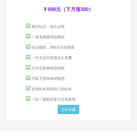
998元（下月涨300）
☑
独立站点，独立运营
☑
一条龙搭建同款网站
☑
站点授权，365天自动更新
☑
一手无水印资源永久免费
☑
九年互联网创业经验
☑
可私下咨询各种疑惑
☑
支持站长再招自己的站长
☑
一比一复制全套方法包落地
立即开通