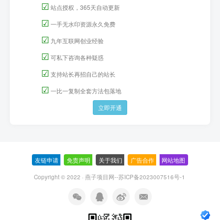
☑
站点授权，365天自动更新
☑
一手无水印资源永久免费
☑
九年互联网创业经验
☑
可私下咨询各种疑惑
☑
支持站长再招自己的站长
☑
一比一复制全套方法包落地
立即开通
友链申请
-
免责声明
-
关于我们
-
广告合作
-
网站地图
Copyright © 2022 ·
燕子项目网--苏ICP备2023007516号-1