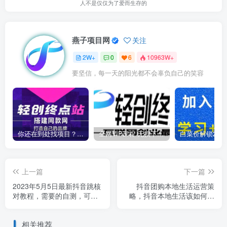
人不是仅仅为了爱而生存的
燕子项目网
关注
2W+
0
6
10963W+
要坚信，每一天的阳光都不会辜负自己的笑容
你还在到处找项目？还在当韭菜？我靠卖项目一个月收入5万+，曾经我也是个失败者。
全网VIP课程 无损下载~
上一篇
下一篇
2023年5月5日最新抖音跳核
抖音团购本地生活运营策
对教程，需要的自测，可自
略，抖音本地生活该如何破
用可变现【揭秘】
局运营，当下如火如荼的赛
道，实体店该何去何从
相关推荐