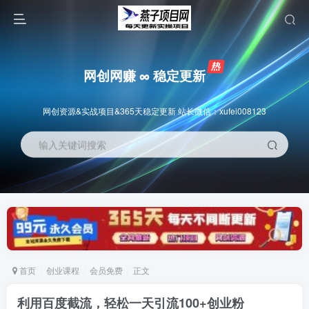
网创网赚 ∞ 稳定更新
网创资源&实战项目&365天稳定更新 站长微信：xufei008123
输入关键词搜索
首页
创业课程
会员免费
正文
利用百度截流，轻松一天引流100+创业粉