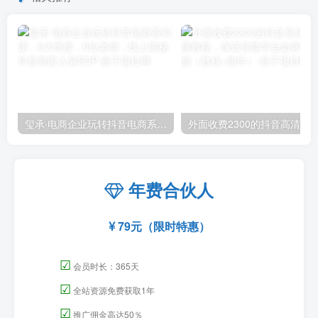
玺承·电商企业玩转抖音电商系列课，6大维度，6位老师，线上揭秘抖音商家入局SOP
外面收费2300的抖音高清60帧视频教程，保证你能
年费合伙人
79元（限时特惠）
☑
会员时长：365天
☑
全站资源免费获取1年
☑
推广佣金高达50％