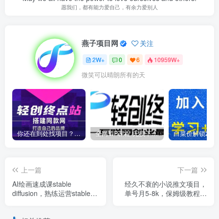
愿我们，都有能力爱自己，有余力爱别人
燕子项目网
关注
2W+
0
6
10959W+
微笑可以晴朗所有的天
你还在到处找项目？还在当韭菜？我靠卖项目一个月收入5万+，曾经我也是个失败者。
全网VIP课程 无损下载~
上一篇
下一篇
AI绘画速成课stable
经久不衰的小说推文项目，
diffusion，​熟练运营stable
单号月5-8k，保姆级教程，
diffusion，快速生成高品质
纯小白都能操作
设计图稿、B端设计3D图标