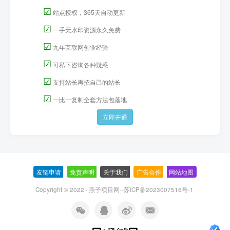
☑
站点授权，365天自动更新
☑
一手无水印资源永久免费
☑
九年互联网创业经验
☑
可私下咨询各种疑惑
☑
支持站长再招自己的站长
☑
一比一复制全套方法包落地
立即开通
友链申请
-
免责声明
-
关于我们
-
广告合作
-
网站地图
Copyright © 2022 ·
燕子项目网--苏ICP备2023007516号-1