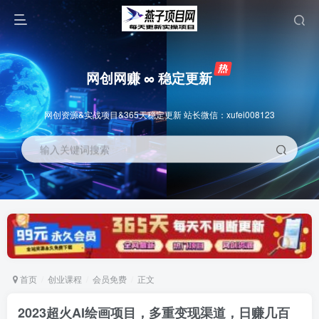
网创网赚 ∞ 稳定更新
网创资源&实战项目&365天稳定更新 站长微信：xufei008123
输入关键词搜索
首页
创业课程
会员免费
正文
2023超火AI绘画项目，多重变现渠道，日赚几百