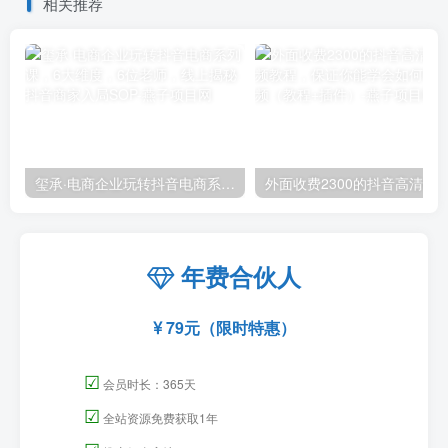
相关推荐
玺承·电商企业玩转抖音电商系列课，6大维度，6位老师，线上揭秘抖音商家入局SOP
外面收费2300的抖音高清60帧视频教程，保证你能
年费合伙人
79元（限时特惠）
☑
会员时长：365天
☑
全站资源免费获取1年