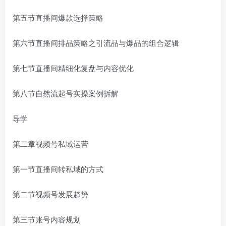
第五节直播间爆款选择策略
第六节直播间排品策略之引流品与爆品的组合逻辑
第七节直播间精细化复盘与内容优化
第八节自然流起号实操案例拆解
导学
第二章视频号私域运营
第一节直播间转私域的方式
第二节视频号发展趋势
第三节账号内容规划