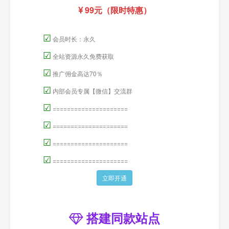
99元（限时特惠）
☑
会员时长：永久
☑
全站资源永久免费获取
☑
推广佣金高达70％
☑
内部会员专属【微信】交流群
☑
=====================
☑
=====================
☑
=====================
☑
=====================
立即开通
搭建同款站点