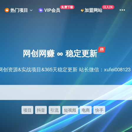
免费下载
日入2K
热门项目
VIP会员
加盟网站
网创网赚 ∞ 稳定更新
网创资源&实战项目&365天稳定更新 站长微信：xufei008123
项目
抖音
引流
短视频
电商
快手