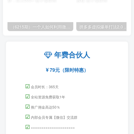
（6215期）一个人如何利用微信群自动群发引流，一星期装满200个群，日入500+
拼多多虚拟爆单打法2.0，每天10分钟，月产5
年费合伙人
79元（限时特惠）
☑
会员时长：365天
☑
全站资源免费获取1年
☑
推广佣金高达50％
☑
内部会员专属【微信】交流群
☑
=====================