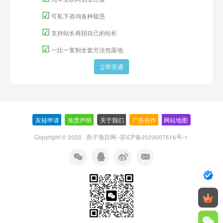
☑
可私下咨询各种疑惑
☑
支持站长再招自己的站长
☑
一比一复制全套方法包落地
立即开通
友链申请
-
免责声明
-
关于我们
-
广告合作
-
网站地图
Copyright © 2022 ·
燕子项目网--苏ICP备2023007516号-1