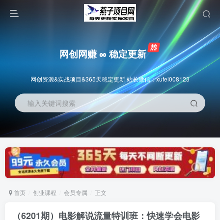
网创网赚 ∞ 稳定更新
网创资源&实战项目&365天稳定更新 站长微信：xufei008123
输入关键词搜索
首页
创业课程
会员专属
正文
（6201期）电影解说流量特训班：快速学会电影