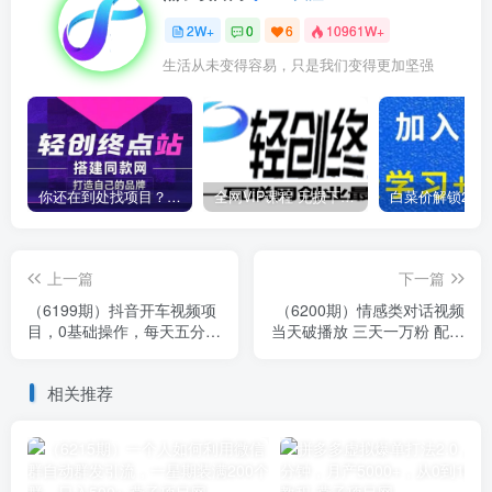
2W+
0
6
10961W+
生活从未变得容易，只是我们变得更加坚强
你还在到处找项目？还在当韭菜？我靠卖项目一个月收入5万+，曾经我也是个失败者。
全网VIP课程 无损下载~
上一篇
下一篇
（6199期）抖音开车视频项
（6200期）情感类对话视频
目，0基础操作，每天五分
当天破播放 三天一万粉 配合
钟，月入1W+
变现思路日入300+（教程
+素材）
相关推荐