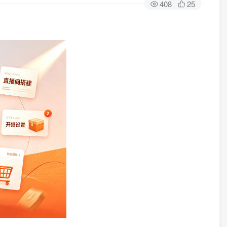
408
25