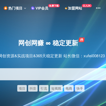
免费下载
日入2K
热门项目
VIP会员
加盟网站
网创网赚 ∞ 稳定更新
网创资源&实战项目&365天稳定更新 站长微信：xufei008123
项目
抖音
引流
短视频
电商
快手