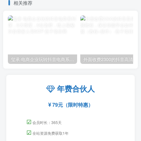
相关推荐
学
玺承·电商企业玩转抖音电商系列课，6大维度，6位老师，线上揭秘抖音商家入局SOP
外面收费2300的抖音高清60帧视频教程，保证你能
年费合伙人
79元（限时特惠）
☑
会员时长：365天
☑
全站资源免费获取1年