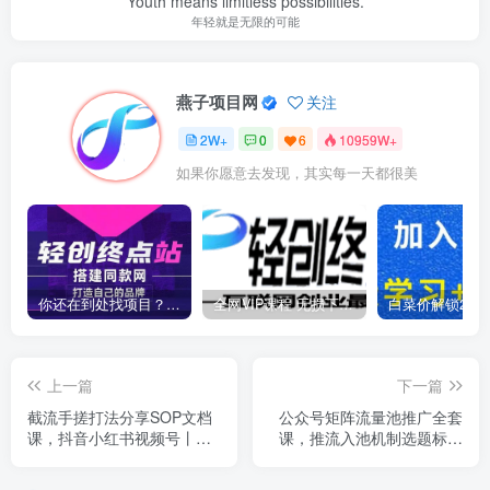
Youth means limitless possibilities.
年轻就是无限的可能
燕子项目网
关注
2W+
0
6
10959W+
如果你愿意去发现，其实每一天都很美
你还在到处找项目？还在当韭菜？我靠卖项目一个月收入5万+，曾经我也是个失败者。
全网VIP课程 无损下载~
上一篇
下一篇
截流手搓打法分享SOP文档
公众号矩阵流量池推广全套
课，抖音小红书视频号丨精
课，推流入池机制选题标题
准截流，快速获客，低成本
详解，DeepSeek AI批量做
高转化
内容，多渠道变现全流程教