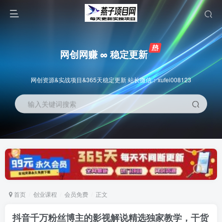
网创网赚 ∞ 稳定更新
网创资源&实战项目&365天稳定更新 站长微信：xufei008123
输入关键词搜索
首页
创业课程
会员免费
正文
抖音千万粉丝博主的影视解说精选独家教学，干货