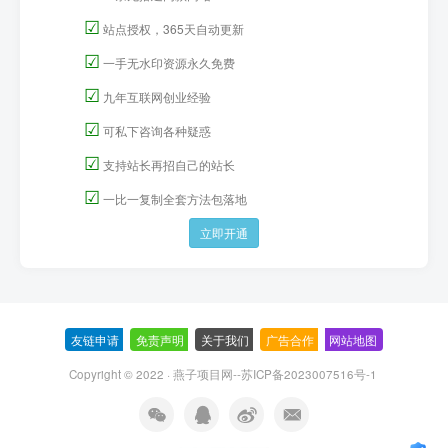
☑
站点授权，365天自动更新
☑
一手无水印资源永久免费
☑
九年互联网创业经验
☑
可私下咨询各种疑惑
☑
支持站长再招自己的站长
☑
一比一复制全套方法包落地
立即开通
友链申请
-
免责声明
-
关于我们
-
广告合作
-
网站地图
Copyright © 2022 ·
燕子项目网--苏ICP备2023007516号-1