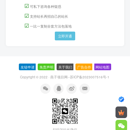
☑
可私下咨询各种疑惑
☑
支持站长再招自己的站长
☑
一比一复制全套方法包落地
立即开通
友链申请
-
免责声明
-
关于我们
-
广告合作
-
网站地图
Copyright © 2022 ·
燕子项目网--苏ICP备2023007516号-1
扫码加站长微信