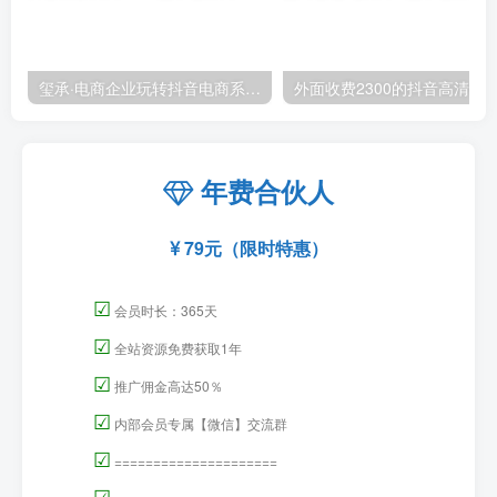
玺承·电商企业玩转抖音电商系列课，6大维度，6位老师，线上揭秘抖音商家入局SOP
外面收费2300的抖音高清60帧视频教程，保证你能
年费合伙人
79元（限时特惠）
☑
会员时长：365天
☑
全站资源免费获取1年
☑
推广佣金高达50％
☑
内部会员专属【微信】交流群
☑
=====================
☑