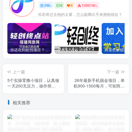
2W+
0
6
10961W+
你若将过去抱的太紧，怎么能腾出手来拥抱现在？
你还在到处找项目？还在当韭菜？我靠卖项目一个月收入5万+，曾经我也是个失败者。
全网VIP课程 无损下载~
上一篇
下一篇
5个实操零撸小项目，认真做
26年最新手机掘金项目，单
一天200无压力，操作简
机900-1500每月，可矩阵多
单，新手小白看完秒会【揭
账号放大收益【揭秘】
秘】
相关推荐