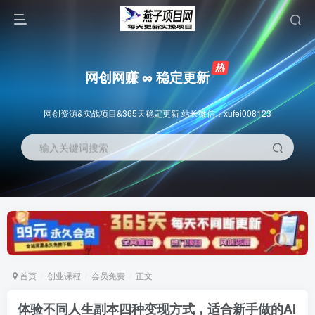
网创网赚 ∞ 稳定更新
网创资源&实战项目&365天稳定更新 站长微信：xufei008123
输入关键词搜索
首页
创业课程
会员免费
正文
体验不同人生副本四种变现方式，适合新手做的AI