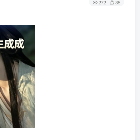
272
35