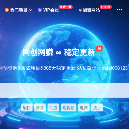
免费下载
日入2K
热门项目
VIP会员
加盟网站
网创网赚 ∞ 稳定更新
网创资源&实战项目&365天稳定更新 站长微信：xufei008123
项目
抖音
引流
短视频
电商
快手