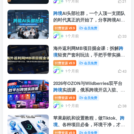
1个月前
21
跨境
AI头部社群，一个人顶一支团队
的时代真正的开始了，分享跨境AI前
沿，可落地的实战经验(更新6月19日)
付费资源
9.9
会员免费
¥
1个月前
33
海外返利网MB项目掘金课：拆解
跨
境
轻资产套利玩法，手把手带实操实
现稳定被动收益
付费资源
9.9
会员免费
¥
1个月前
43
2026年OZON与Wildberries双平台
跨境
实战课，俄系跨境开店入驻、选
品运营、广告投产、物流售后、数据
付费资源
9.9
会员免费
¥
优化全落地课程
1个月前
38
苹果刷机和设置教程，做Tiktok、
跨
境
、各种项目必备，环境干净，才能
杜绝不利因素
付费资源
9.9
会员免费
¥