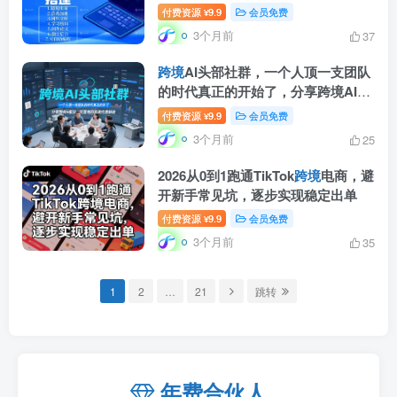
付费资源
9.9
会员免费
¥
3个月前
37
跨境
AI头部社群，一个人顶一支团队
的时代真正的开始了，分享跨境AI前
沿，可落地的实战经验(更新4月22日)
付费资源
9.9
会员免费
¥
3个月前
25
2026从0到1跑通TikTok
跨境
电商，避
开新手常见坑，逐步实现稳定出单
付费资源
9.9
会员免费
¥
3个月前
35
1
2
…
21
跳转
年费合伙人