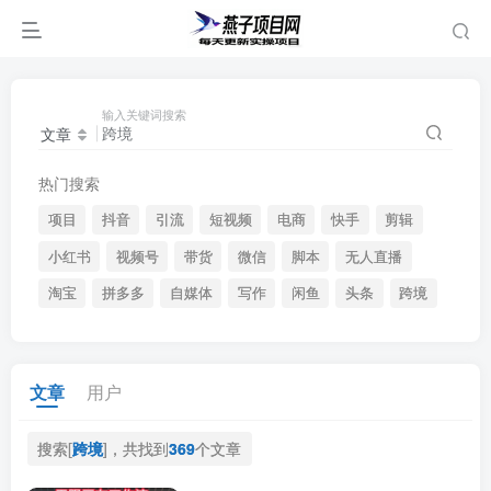
输入关键词搜索
文章
热门搜索
项目
抖音
引流
短视频
电商
快手
剪辑
小红书
视频号
带货
微信
脚本
无人直播
淘宝
拼多多
自媒体
写作
闲鱼
头条
跨境
文章
用户
搜索[
跨境
]，共找到
369
个文章