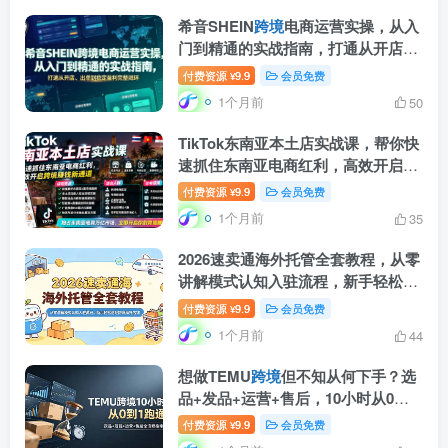
希音SHEIN
跨境
电商运营实操，从入
门到精通的实战指南，打通从开店、
出单到稳定盈利完整闭环
付费资源
9.9
会员免费
¥
1个月前
50
TikTok东南亚本土店实战课，帮你快
速抓住东南亚电商红利，高效开启
跨
境
賺钱新通道
付费资源
9.9
会员免费
¥
1个月前
35
2026速卖通海外托管全套教程，从零
讲解模式认知入驻流程，新手轻松落
地
跨境
海托店铺
付费资源
9.9
会员免费
¥
1个月前
44
想做TEMU
跨境
但不知从何下手？选
品+发品+运营+售后，10小时从0到1
跑通
付费资源
9.9
会员免费
¥