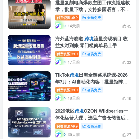
批量复刻电商爆款主图工作流搭建教
学，批量下载，支持多国语言，不管
是国内电商还是
跨境
店群都能用
付费资源
9.9
会员免费
¥
14天前
45
海外蓝海赛道
跨境
流量变现项目 收
益实时到账 零门槛简单易上手
付费资源
9.9
会员免费
¥
17天前
33
TikTok
跨境
出海全链路系统课-2026
年7月：AI自动化内容｜批量矩阵起
号｜蓝海选品回款全链路出海实操课
付费资源
9.9
会员免费
¥
程
18天前
19
2026俄区
跨境
OZON Wildberries一
体化运营大课，选品广告仓储售后全
覆盖，搭建稳定俄跨境盈利店铺
付费资源
9.9
会员免费
¥
35天前
27