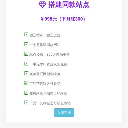
搭建同款站点
998元（下月涨300）
☑
独立站点，独立运营
☑
一条龙搭建同款网站
☑
站点授权，365天自动更新
☑
一手无水印资源永久免费
☑
九年互联网创业经验
☑
可私下咨询各种疑惑
☑
支持站长再招自己的站长
☑
一比一复制全套方法包落地
立即开通