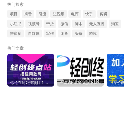
热门搜索
项目
抖音
引流
短视频
电商
快手
剪辑
小红书
视频号
带货
微信
脚本
无人直播
淘宝
拼多多
自媒体
写作
闲鱼
头条
跨境
热门文章
你还在到处找项目？还在当韭菜？我靠卖项目一个月收入5万+，曾经我也是个失败者。
全网VIP课程 无损下载~