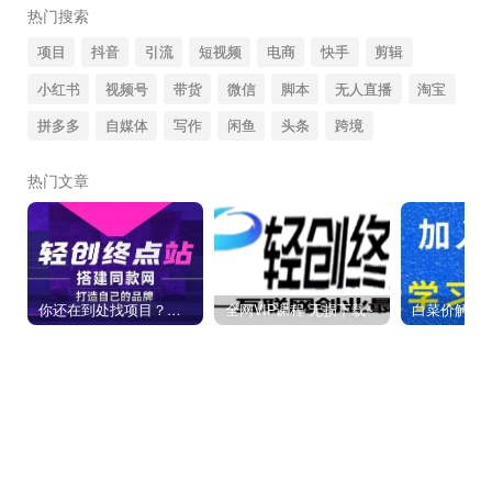
热门搜索
项目
抖音
引流
短视频
电商
快手
剪辑
小红书
视频号
带货
微信
脚本
无人直播
淘宝
拼多多
自媒体
写作
闲鱼
头条
跨境
热门文章
你还在到处找项目？还在当韭菜？我靠卖项目一个月收入5万+，曾经我也是个失败者。
全网VIP课程 无损下载~