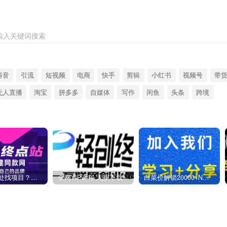
输入关键词搜索
抖音
引流
短视频
电商
快手
剪辑
小红书
视频号
带
无人直播
淘宝
拼多多
自媒体
写作
闲鱼
头条
跨境
你还在到处找项目？还在当韭菜？我靠卖项目一个月收入5万+，曾经我也是个失败者。
全网VIP课程 无损下载~
白菜价解锁20000+N个赚钱机会，加入燕子项目网会员，全站资源免费学习。