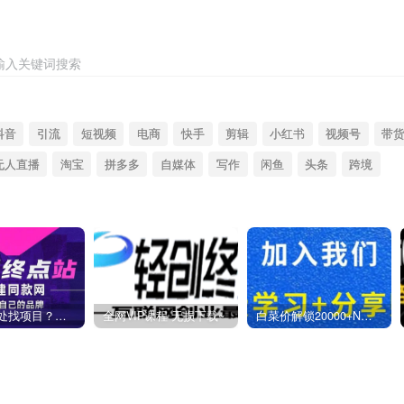
输入关键词搜索
抖音
引流
短视频
电商
快手
剪辑
小红书
视频号
带
无人直播
淘宝
拼多多
自媒体
写作
闲鱼
头条
跨境
你还在到处找项目？还在当韭菜？我靠卖项目一个月收入5万+，曾经我也是个失败者。
全网VIP课程 无损下载~
白菜价解锁20000+N个赚钱机会，加入燕子项目网会员，全站资源免费学习。