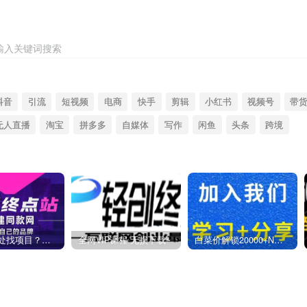
输入关键词搜索
抖音
引流
短视频
电商
快手
剪辑
小红书
视频号
带
无人直播
淘宝
拼多多
自媒体
写作
闲鱼
头条
跨境
你还在到处找项目？还在当韭菜？我靠卖项目一个月收入5万+，曾经我也是个失败者。
全网VIP课程 无损下载~
白菜价解锁20000+N个赚钱机会，加入燕子项目网会员，全站资源免费学习。