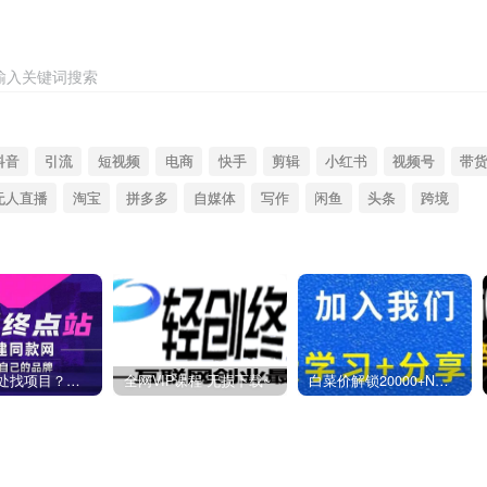
输入关键词搜索
抖音
引流
短视频
电商
快手
剪辑
小红书
视频号
带
无人直播
淘宝
拼多多
自媒体
写作
闲鱼
头条
跨境
你还在到处找项目？还在当韭菜？我靠卖项目一个月收入5万+，曾经我也是个失败者。
全网VIP课程 无损下载~
白菜价解锁20000+N个赚钱机会，加入燕子项目网会员，全站资源免费学习。