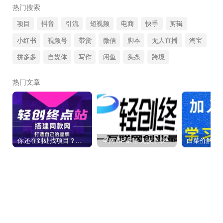
热门搜索
项目
抖音
引流
短视频
电商
快手
剪辑
小红书
视频号
带货
微信
脚本
无人直播
淘宝
拼多多
自媒体
写作
闲鱼
头条
跨境
热门文章
你还在到处找项目？还在当韭菜？我靠卖项目一个月收入5万+，曾经我也是个失败者。
全网VIP课程 无损下载~