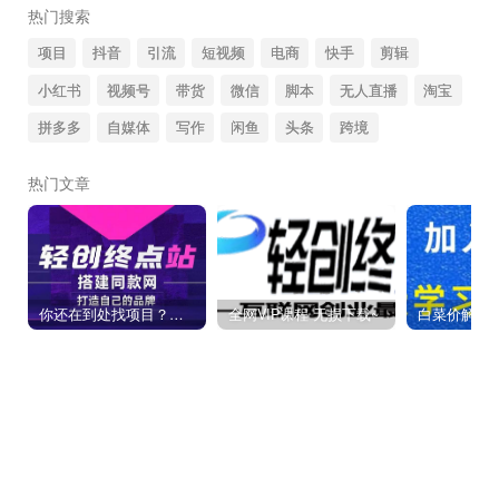
热门搜索
项目
抖音
引流
短视频
电商
快手
剪辑
小红书
视频号
带货
微信
脚本
无人直播
淘宝
拼多多
自媒体
写作
闲鱼
头条
跨境
热门文章
你还在到处找项目？还在当韭菜？我靠卖项目一个月收入5万+，曾经我也是个失败者。
全网VIP课程 无损下载~