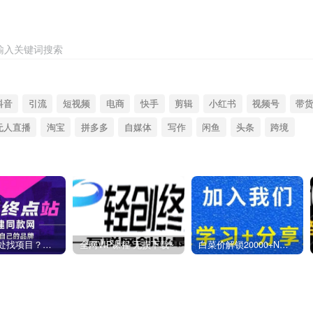
输入关键词搜索
抖音
引流
短视频
电商
快手
剪辑
小红书
视频号
带
无人直播
淘宝
拼多多
自媒体
写作
闲鱼
头条
跨境
你还在到处找项目？还在当韭菜？我靠卖项目一个月收入5万+，曾经我也是个失败者。
全网VIP课程 无损下载~
白菜价解锁20000+N个赚钱机会，加入燕子项目网会员，全站资源免费学习。