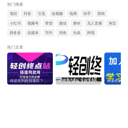
热门搜索
项目
抖音
引流
短视频
电商
快手
剪辑
小红书
视频号
带货
微信
脚本
无人直播
淘宝
拼多多
自媒体
写作
闲鱼
头条
跨境
热门文章
你还在到处找项目？还在当韭菜？我靠卖项目一个月收入5万+，曾经我也是个失败者。
全网VIP课程 无损下载~