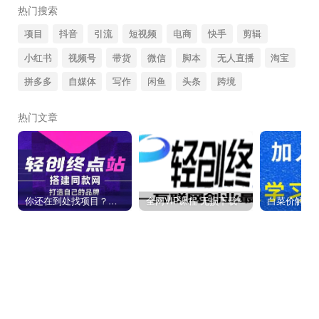
热门搜索
项目
抖音
引流
短视频
电商
快手
剪辑
小红书
视频号
带货
微信
脚本
无人直播
淘宝
拼多多
自媒体
写作
闲鱼
头条
跨境
热门文章
你还在到处找项目？还在当韭菜？我靠卖项目一个月收入5万+，曾经我也是个失败者。
全网VIP课程 无损下载~