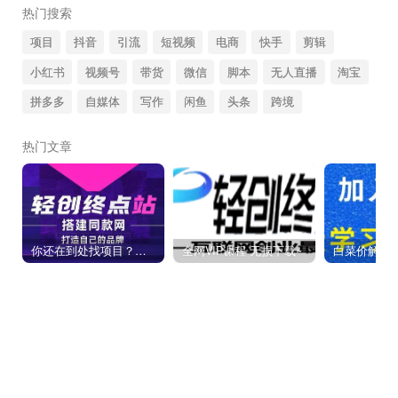
热门搜索
项目
抖音
引流
短视频
电商
快手
剪辑
小红书
视频号
带货
微信
脚本
无人直播
淘宝
拼多多
自媒体
写作
闲鱼
头条
跨境
热门文章
你还在到处找项目？还在当韭菜？我靠卖项目一个月收入5万+，曾经我也是个失败者。
全网VIP课程 无损下载~