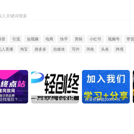
输入关键词搜索
抖音
引流
短视频
电商
快手
剪辑
小红书
视频号
带
无人直播
淘宝
拼多多
自媒体
写作
闲鱼
头条
跨境
你还在到处找项目？还在当韭菜？我靠卖项目一个月收入5万+，曾经我也是个失败者。
全网VIP课程 无损下载~
白菜价解锁20000+N个赚钱机会，加入燕子项目网会员，全站资源免费学习。