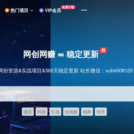
免费下载
热门项目
VIP会员
网创网赚 ∞ 稳定更新
网创资源&实战项目&365天稳定更新 站长微信：xufei008123
项目
抖音
引流
短视频
电商
快手